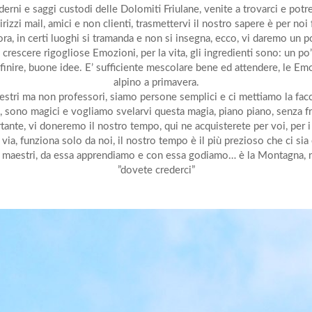
rni e saggi custodi delle Dolomiti Friulane, venite a trovarci e potret
izzi mail, amici e non clienti, trasmettervi il nostro sapere è per noi
ora, in certi luoghi si tramanda e non si insegna, ecco, vi daremo un p
crescere rigogliose Emozioni, per la vita, gli ingredienti sono: un po’ 
per finire, buone idee. E’ sufficiente mescolare bene ed attendere, le 
alpino a primavera.
stri ma non professori, siamo persone semplici e ci mettiamo la fac
, sono magici e vogliamo svelarvi questa magia, piano piano, senza fr
tante, vi doneremo il nostro tempo, qui ne acquisterete per voi, per i 
via, funziona solo da noi, il nostro tempo è il più prezioso che ci sia
 maestri, da essa apprendiamo e con essa godiamo… è la Montagna, no
”dovete crederci”