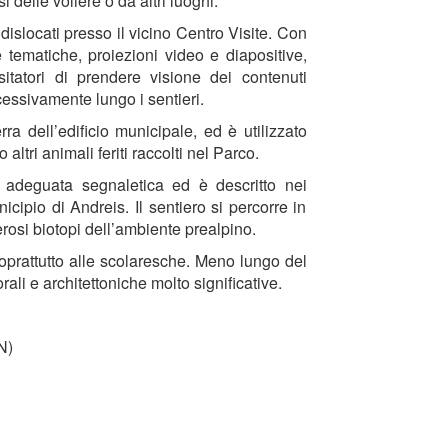
 delle voliere o da altri luoghi.
o dislocati presso il vicino Centro Visite. Con
ne tematiche, proiezioni video e diapositive,
sitatori di prendere visione dei contenuti
cessivamente lungo i sentieri.
ra dell’edificio municipale, ed è utilizzato
ltri animali feriti raccolti nel Parco.
 adeguata segnaletica ed è descritto nei
icipio di Andreis. Il sentiero si percorre in
erosi biotopi dell’ambiente prealpino.
soprattutto alle scolaresche. Meno lungo del
ali e architettoniche molto significative.
N)