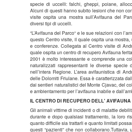
specie di uccelli: falchi, gheppi, poiane, alloc
Alcuni di questi hanno subito lesioni che non cons
visite ospita una mostra sull’Avifauna del Pa
diversi tipi di uccelli.
“L’Avifauna del Parco“ e le sue relazioni con l’a
questo Centro visite, il quale ospita una mostra,
e conferenze. Collegata al Centro visite di Andr
quale ospita un centro di recupero Avifauna ferit
2001 è molto interessante e comprende una coll
naturalizzati rappresentanti le diverse specie
nell’intera Regione. L’area avifaunistica di An
delle Dolomiti Friulane. Essa è caratterizzata dall
dai sentieri naturalistici del Monte Cjavac, del c
e ambientamento per l’avifauna inabile e dall’amb
IL CENTRO DI RECUPERO DELL' AVIFAUNA
Gli animali vittime di incidenti o di malattie debil
durante e dopo qualsiasi trattamento, la loro ri
quanto difficile sia trattarli e quanto limitati poss
questi “pazienti” che non collaborano.Tuttavia, 