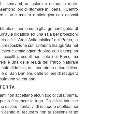
chi, sparvieri, un astore e un’aquila reale.
entono loro di ritornare in libertà. Il Centro
rco e una mostra ornitologica con esposti
mbiente e l’uomo sono gli argomenti guida di
 un’aula didattica ed una sala per proiezioni
eis c’è “L’Area Avifaunistica” del Parco, la
a. L’esposizione sull’avifauna inaugurata nel
ezione ornitologica di oltre 200 esemplari
 di uccelli presenti non solo nel Parco ma
dreis è una delle realtà del Parco Naturale
’aula didattica, dal laboratorio naturalistico,
olle di San Daniele, dalle voliere di recupero
ulatorio veterinario.
 FERITA
itanti non accettano alcun tipo di cura: prima,
sposta è sempre la fuga. Da ciò si intuisce
ano essere i tentativi di recupero effettuati su
un centro di recupero non si sostiene tanto