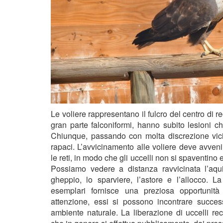
Le voliere rappresentano il fulcro del centro di rec
gran parte falconiformi, hanno subito lesioni ch
Chiunque, passando con molta discrezione vici
rapaci. L’avvicinamento alle voliere deve avven
le reti, in modo che gli uccelli non si spaventino 
Possiamo vedere a distanza ravvicinata l’aquila
gheppio, lo sparviere, l’astore e l’allocco. La
esemplari fornisce una preziosa opportunità
attenzione, essi si possono incontrare success
ambiente naturale. La liberazione di uccelli 