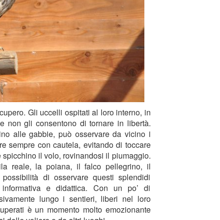
upero. Gli uccelli ospitati al loro interno, in
e non gli consentono di tornare in libertà.
no alle gabbie, può osservare da vicino i
ire sempre con cautela, evitando di toccare
e spicchino il volo, rovinandosi il piumaggio.
 reale, la poiana, il falco pellegrino, il
 possibilità di osservare questi splendidi
 informativa e didattica. Con un po’ di
ivamente lungo i sentieri, liberi nel loro
recuperati è un momento molto emozionante