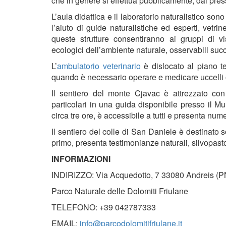
che in genere si effettua pubblicamente, dai pressi
L’aula didattica e il laboratorio naturalistico son
l’aiuto di guide naturalistiche ed esperti, vetri
queste strutture consentiranno ai gruppi di vi
ecologici dell’ambiente naturale, osservabili suc
L’
ambulatorio veterinario
è dislocato al piano ter
quando è necessario operare e medicare uccelli o a
Il sentiero del monte Cjavac è attrezzato con
particolari in una guida disponibile presso il Mun
circa tre ore, è accessibile a tutti e presenta num
Il sentiero del colle di San Daniele è destinato 
primo, presenta testimonianze naturali, silvopastor
INFORMAZIONI
INDIRIZZO: Via Acquedotto, 7 33080 Andreis (P
Parco Naturale delle Dolomiti Friulane
TELEFONO: +39 042787333
EMAIL:
info@parcodolomitifriulane.it